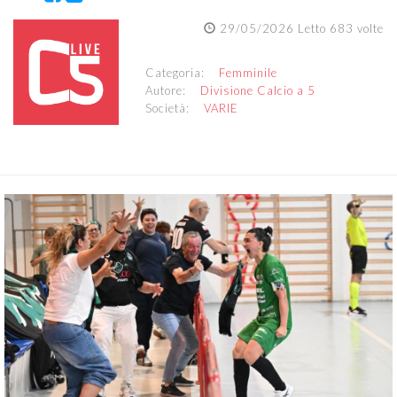
29/05/2026 Letto 683 volte
Categoria:
Femminile
Autore:
Divisione Calcio a 5
Società:
VARIE