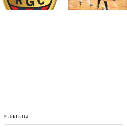
#futsalmercato, la
#SerieCFemminile,
Serie A femminile
sono 14 i team ai
saluta un'altra
nastri di partenza:
Azzurra: Gaby Vanelli
l'elenco delle
approda al Benfica
partecipanti laziali
Serie B femminile 26-
27, 39 compagini al
La Serie B femminile
via: le ripescate sono
perde già un pezzo: il
6. Riecco la WFC
Real Grisignano
rinuncia. Il girone A
passa a 9 squadre
Pubblicità