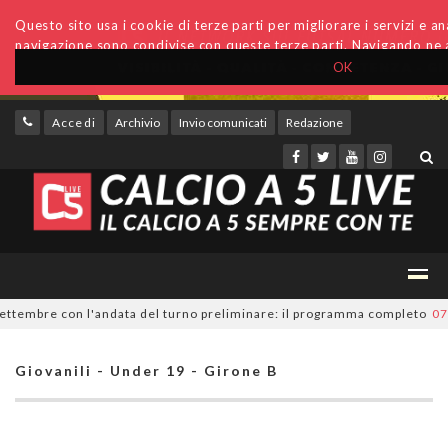
Questo sito usa i cookie di terze parti per migliorare i servizi e anal
navigazione sono condivise con queste terze parti. Navigando ne a
OK
Accedi
Archivio
Invio comunicati
Redazione
tembre con l'andata del turno preliminare: il programma completo
07/08
Giovanili - Under 19 - Girone B