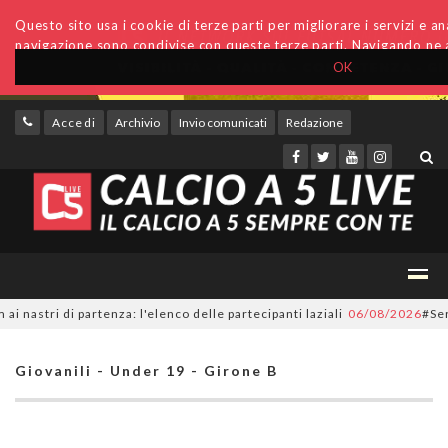
Questo sito usa i cookie di terze parti per migliorare i servizi e anal
navigazione sono condivise con queste terze parti. Navigando ne a
OK
Accedi
Archivio
Invio comunicati
Redazione
stri di partenza: l'elenco delle partecipanti laziali
06/08/2026
#SerieC2
Giovanili - Under 19 - Girone B