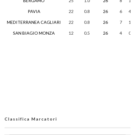
BERGAMO
25
1.0
26
8
1
PAVIA
22
0.8
26
6
4
MEDITERRANEA CAGLIARI
22
0.8
26
7
1
SAN BIAGIO MONZA
12
0.5
26
4
0
Classifica Marcatori