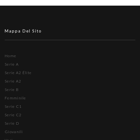
Mappa Del Sito
Home
Serie A
Serie A2 Élite
Serie A2
Serie B
Femminile
Serie C1
Serie C2
Serie D
Giovanili