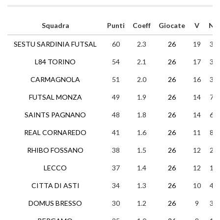
Squadra
Punti
Coeff
Giocate
V
N
SESTU SARDINIA FUTSAL
60
2.3
26
19
3
L84 TORINO
54
2.1
26
17
3
CARMAGNOLA
51
2.0
26
16
3
FUTSAL MONZA
49
1.9
26
14
7
SAINTS PAGNANO
48
1.8
26
14
6
REAL CORNAREDO
41
1.6
26
11
8
RHIBO FOSSANO
38
1.5
26
12
2
LECCO
37
1.4
26
12
1
CITTA DI ASTI
34
1.3
26
10
4
DOMUS BRESSO
30
1.2
26
9
3