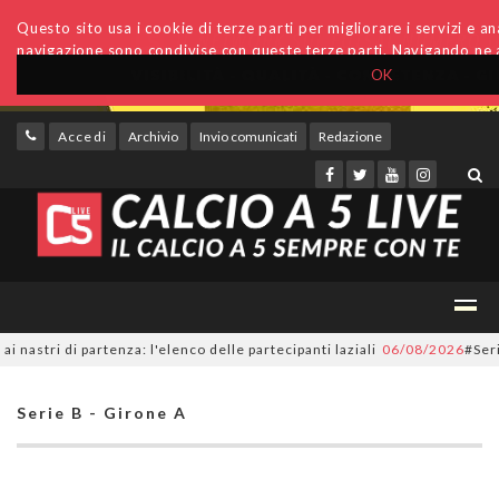
Questo sito usa i cookie di terze parti per migliorare i servizi e anal
navigazione sono condivise con queste terze parti. Navigando ne a
OK
Accedi
Archivio
Invio comunicati
Redazione
tri di partenza: l'elenco delle partecipanti laziali
06/08/2026
#SerieC2F
Serie B - Girone A