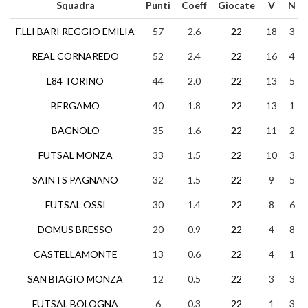
Squadra
Punti
Coeff
Giocate
V
N
F.LLI BARI REGGIO EMILIA
57
2.6
22
18
3
REAL CORNAREDO
52
2.4
22
16
4
L84 TORINO
44
2.0
22
13
5
BERGAMO
40
1.8
22
13
1
BAGNOLO
35
1.6
22
11
2
FUTSAL MONZA
33
1.5
22
10
3
SAINTS PAGNANO
32
1.5
22
9
5
FUTSAL OSSI
30
1.4
22
8
6
DOMUS BRESSO
20
0.9
22
4
8
CASTELLAMONTE
13
0.6
22
4
1
SAN BIAGIO MONZA
12
0.5
22
3
3
FUTSAL BOLOGNA
6
0.3
22
1
3