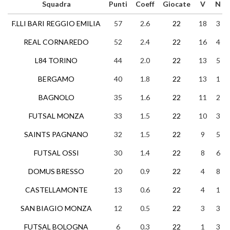
Squadra
Punti
Coeff
Giocate
V
N
F.LLI BARI REGGIO EMILIA
57
2.6
22
18
3
REAL CORNAREDO
52
2.4
22
16
4
L84 TORINO
44
2.0
22
13
5
BERGAMO
40
1.8
22
13
1
BAGNOLO
35
1.6
22
11
2
FUTSAL MONZA
33
1.5
22
10
3
SAINTS PAGNANO
32
1.5
22
9
5
FUTSAL OSSI
30
1.4
22
8
6
DOMUS BRESSO
20
0.9
22
4
8
CASTELLAMONTE
13
0.6
22
4
1
SAN BIAGIO MONZA
12
0.5
22
3
3
FUTSAL BOLOGNA
6
0.3
22
1
3