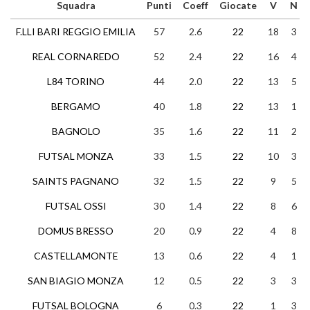
Squadra
Punti
Coeff
Giocate
V
N
F.LLI BARI REGGIO EMILIA
57
2.6
22
18
3
REAL CORNAREDO
52
2.4
22
16
4
L84 TORINO
44
2.0
22
13
5
BERGAMO
40
1.8
22
13
1
BAGNOLO
35
1.6
22
11
2
FUTSAL MONZA
33
1.5
22
10
3
SAINTS PAGNANO
32
1.5
22
9
5
FUTSAL OSSI
30
1.4
22
8
6
DOMUS BRESSO
20
0.9
22
4
8
CASTELLAMONTE
13
0.6
22
4
1
SAN BIAGIO MONZA
12
0.5
22
3
3
FUTSAL BOLOGNA
6
0.3
22
1
3