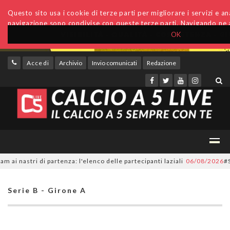
Questo sito usa i cookie di terze parti per migliorare i servizi e anal
navigazione sono condivise con queste terze parti. Navigando ne a
OK
Accedi
Archivio
Invio comunicati
Redazione
astri di partenza: l'elenco delle partecipanti laziali
06/08/2026
#SerieC
Serie B - Girone A