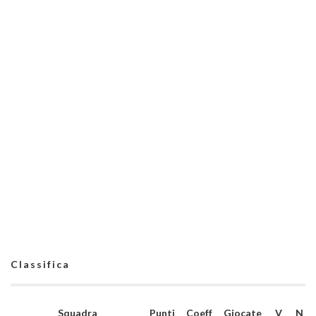
Classifica
Squadra
Punti
Coeff
Giocate
V
N