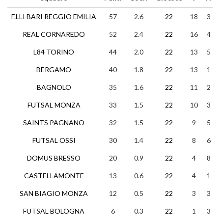
F.LLI BARI REGGIO EMILIA
57
2.6
22
18
3
REAL CORNAREDO
52
2.4
22
16
4
L84 TORINO
44
2.0
22
13
5
BERGAMO
40
1.8
22
13
1
BAGNOLO
35
1.6
22
11
2
FUTSAL MONZA
33
1.5
22
10
3
SAINTS PAGNANO
32
1.5
22
9
5
FUTSAL OSSI
30
1.4
22
8
6
DOMUS BRESSO
20
0.9
22
4
8
CASTELLAMONTE
13
0.6
22
4
1
SAN BIAGIO MONZA
12
0.5
22
3
3
FUTSAL BOLOGNA
6
0.3
22
1
3