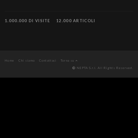
1.000.000 DI VISITE
12.000 ARTICOLI
Home
Chi siamo
Contattaci
Torna su
NEPTA S.r.l. All Rights Reserved.