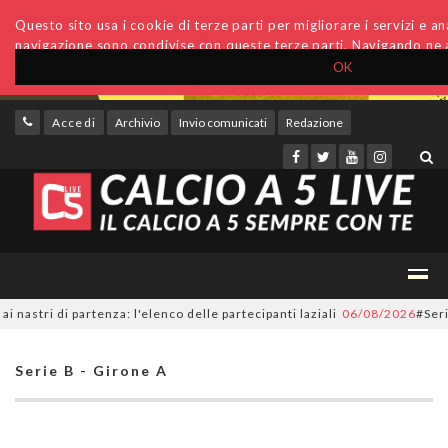
Questo sito usa i cookie di terze parti per migliorare i servizi e anal
navigazione sono condivise con queste terze parti. Navigando ne a
OK
Accedi
Archivio
Invio comunicati
Redazione
ri di partenza: l'elenco delle partecipanti laziali
06/08/2026
#SerieC2Fu
Serie B - Girone A