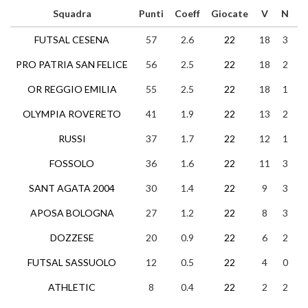
Squadra
Punti
Coeff
Giocate
V
N
FUTSAL CESENA
57
2.6
22
18
3
1
PRO PATRIA SAN FELICE
56
2.5
22
18
2
2
OR REGGIO EMILIA
55
2.5
22
18
1
3
OLYMPIA ROVERETO
41
1.9
22
13
2
7
RUSSI
37
1.7
22
12
1
9
FOSSOLO
36
1.6
22
11
3
8
SANT AGATA 2004
30
1.4
22
9
3
1
APOSA BOLOGNA
27
1.2
22
8
3
1
DOZZESE
20
0.9
22
6
2
1
FUTSAL SASSUOLO
12
0.5
22
4
0
1
ATHLETIC
8
0.4
22
2
2
1