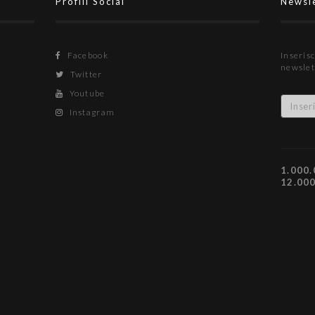
Profili Social
Newsl
Facebook
Inserisc
newslet
Twitter
Youtube
Instagram
1.000.
12.00