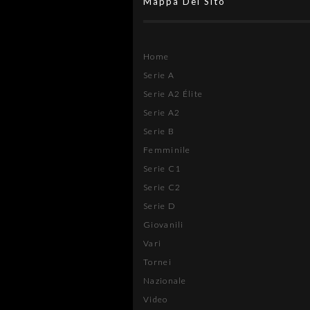
Mappa Del Sito
Home
Serie A
Serie A2 Élite
Serie A2
Serie B
Femminile
Serie C1
Serie C2
Serie D
Giovanili
Vari
Tornei
Nazionale
Video