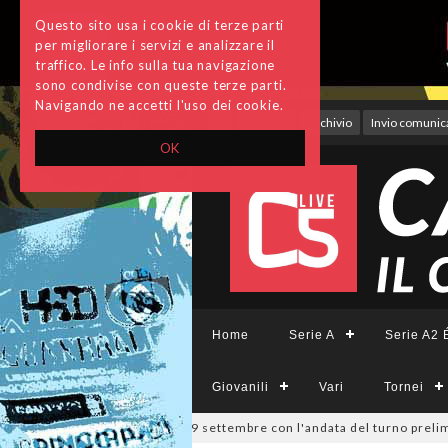
Questo sito usa i cookie di terze parti
per migliorare i servizi e analizzare il
traffico. Le info sulla tua navigazione
sono condivise con queste terze parti.
Navigando ne accetti l'uso dei cookie.
Accedi
Archivio
Invio comunica
OK
Home
Serie A
Serie A2 É
Giovanili
Vari
Tornei
ppa Divisione, si parte il 19 settembre con l'andata del turno prelimina