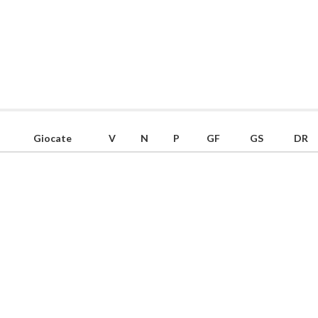
Giocate
V
N
P
GF
GS
DR