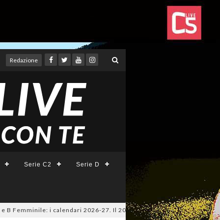
Redazione
Serie C2
Serie D
 Femminile: i calendari 2026-27. Il 20 agosto la presentazione della Seri