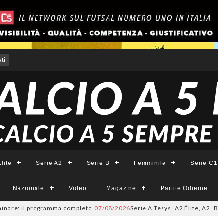
ti
lite
Serie A2
Serie B
Femminile
Serie C1
Nazionale
Video
Magazine
Partite Odierne
re: il programma completo
07/08/2026
Serie A Tesys, A2 Élite, A2, B e B