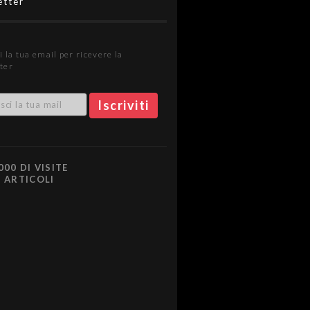
etter
i la tua email per ricevere la
ter
000 DI VISITE
0 ARTICOLI