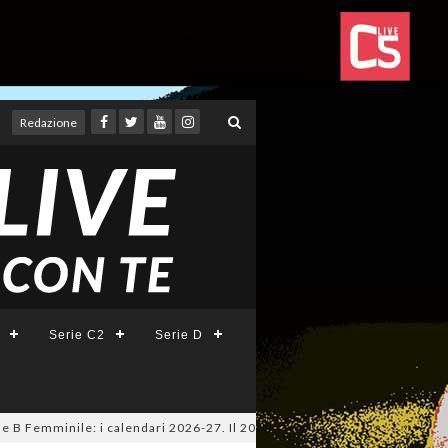
Redazione
Serie C2
Serie D
 Femminile: i calendari 2026-27. Il 20 agosto la presentazione della Seri