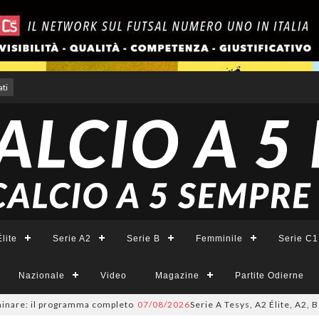
ti
lite
Serie A2
Serie B
Femminile
Serie C1
Nazionale
Video
Magazine
Partite Odierne
re: il programma completo
07/08/2026
Serie A Tesys, A2 Élite, A2, B e B