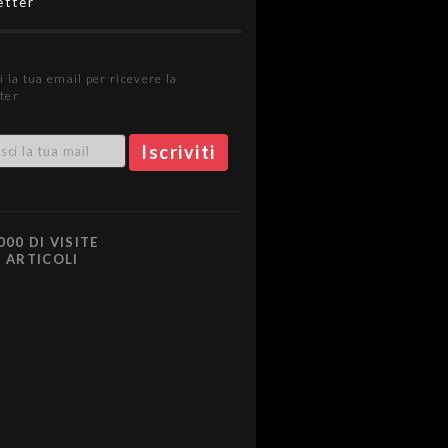
etter
i la tua email per ricevere la
ter
000 DI VISITE
0 ARTICOLI