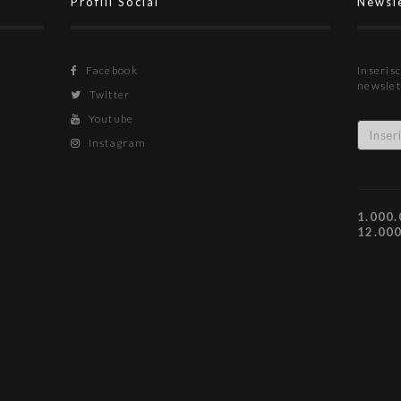
Profili Social
Newsl
Facebook
Inserisc
newslet
Twitter
Youtube
Instagram
1.000.
12.00