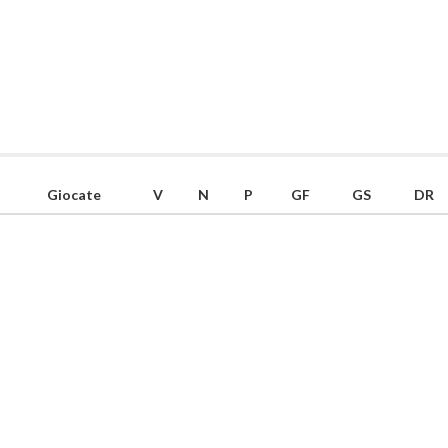
Giocate
V
N
P
GF
GS
DR