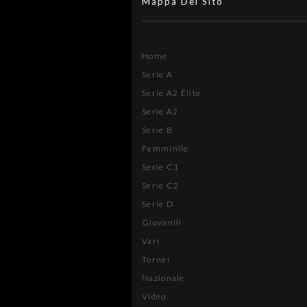
Mappa Del Sito
Home
Serie A
Serie A2 Élite
Serie A2
Serie B
Femminile
Serie C1
Serie C2
Serie D
Giovanili
Vari
Tornei
Nazionale
Video