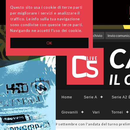
Questo sito usa i cookie di terze parti
per migliorare i servizi e analizzare il
traffico. Le info sulla tua navigazione
sono condivise con queste terze parti.
Navigando ne accetti l'uso dei cookie.
Accedi
Archivio
Invio comunica
OK
Home
Serie A
Serie A2 É
Giovanili
Vari
Tornei
pa Divisione, si parte il 19 settembre con l'andata del turno prelimina