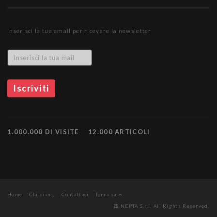
Inserisci la tua email per ricevere la newsletter
1.000.000 DI VISITE
12.000 ARTICOLI
Home
Chi siamo
Contattaci
Torna su
NEPTA S.r.l. All Rights Reserved.