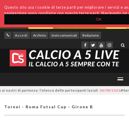
Questo sito usa i cookie di terze parti per migliorare i servizi e anal
navigazione sono condivise con queste terze parti. Navigando ne a
OK
Accedi
Archivio
Invio comunicati
Redazione
tri di partenza: l'elenco delle partecipanti laziali
06/08/2026
#SerieC2F
Tornei - Roma Futsal Cup - Girone B