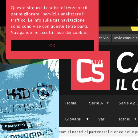
Questo sito usa i cookie di terze parti
per migliorare i servizi e analizzare il
traffico. Le info sulla tua navigazione
sono condivise con queste terze parti.
Navigando ne accetti l'uso dei cookie.
Accedi
Archivio
Invio comunica
OK
Home
Serie A
Serie A2 É
Giovanili
Vari
Tornei
CFemminile, sono 14 i team ai nastri di partenza: l'elenco delle partecip