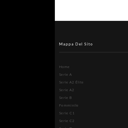
Mappa Del Sito
Home
Serie A
Serie A2 Élite
Serie A2
Serie B
Femminile
Serie C1
Serie C2