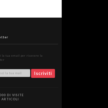
etter
i la tua email per ricevere la
ter
000 DI VISITE
0 ARTICOLI