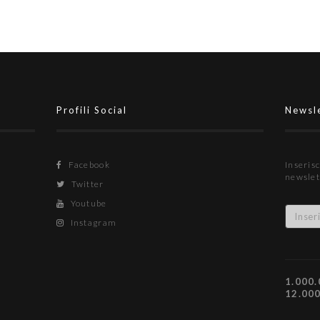
Profili Social
Newsl
Facebook
Inserisc
newslet
Twitter
Youtube
Instagram
1.000.
12.00