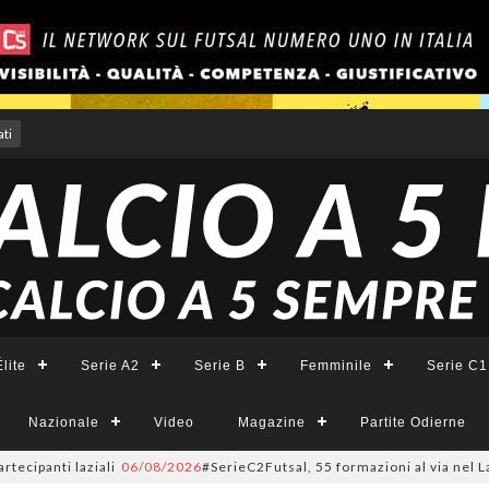
ti
lite
Serie A2
Serie B
Femminile
Serie C1
Nazionale
Video
Magazine
Partite Odierne
anti laziali
06/08/2026
#SerieC2Futsal, 55 formazioni al via nel Lazio: l