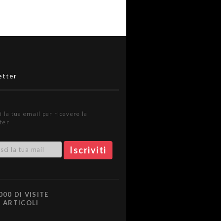
etter
i la tua email per ricevere la
ter
000 DI VISITE
0 ARTICOLI