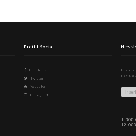
Profili Social
Newsl
Facebook
Inserisc
newslet
Twitter
Youtube
Instagram
1.000.
12.00