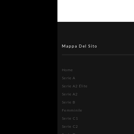
Mappa Del Sito
Home
Serie A
Serie A2 Élite
Serie A2
Serie B
Femminile
Serie C1
Serie C2