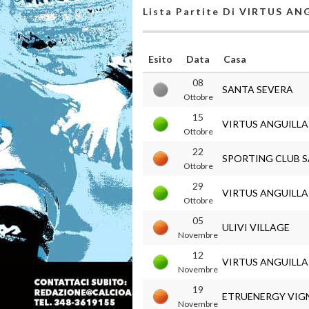
Lista Partite Di VIRTUS A
Esito
Data
Casa
08
SANTA SEVERA
Ottobre
15
VIRTUS ANGUILL
Ottobre
22
SPORTING CLUB 
Ottobre
29
VIRTUS ANGUILL
Ottobre
05
ULIVI VILLAGE
Novembre
12
VIRTUS ANGUILL
Novembre
19
ETRUENERGY VIG
Novembre