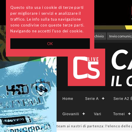
Questo sito usa i cookie di terze parti
per migliorare i servizi e analizzare il
traffico. Le info sulla tua navigazione
sono condivise con queste terze parti.
Navigando ne accetti l'uso dei cookie.
Accedi
Archivio
Invio comunica
OK
Home
Serie A
Serie A2 É
Giovanili
Vari
Tornei
eCFemminile, sono 14 i team ai nastri di partenza: l'elenco delle parteci