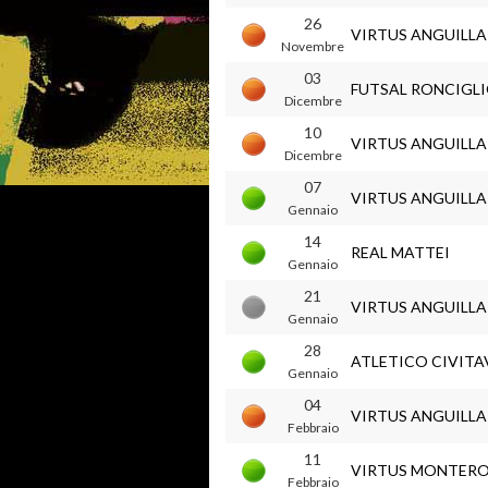
26
VIRTUS ANGUILL
Novembre
03
FUTSAL RONCIGL
Dicembre
10
VIRTUS ANGUILL
Dicembre
07
VIRTUS ANGUILL
Gennaio
14
REAL MATTEI
Gennaio
21
VIRTUS ANGUILL
Gennaio
28
ATLETICO CIVIT
Gennaio
04
VIRTUS ANGUILL
Febbraio
11
VIRTUS MONTERO
Febbraio