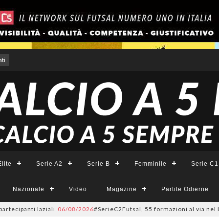
ti
lite
Serie A2
Serie B
Femminile
Serie C1
Nazionale
Video
Magazine
Partite Odierne
panti laziali
06/08/2026
#SerieC2Futsal, 55 formazioni al via nel Lazio: 