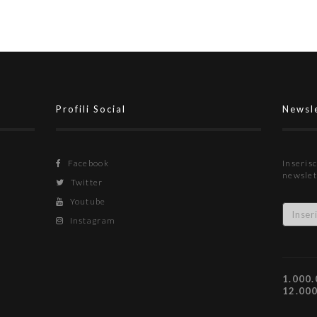
Profili Social
Newsl
Facebook
Inserisc
newslet
Twitter
Youtube
Instagram
1.000.
12.00