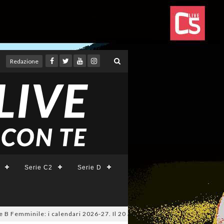
Redazione
Serie C2
Serie D
emminile: i calendari 2026-27. Il 20 agosto la presentazione della Serie 