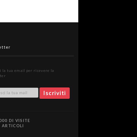
etter
i la tua email per ricevere la
ter
000 DI VISITE
0 ARTICOLI