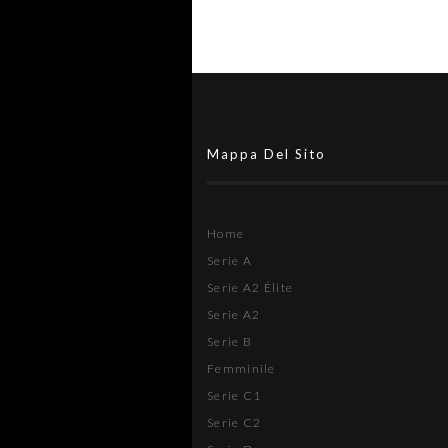
Mappa Del Sito
Home
Serie A
Serie A2 Élite
Serie A2
Serie B
Femminile
Serie C1
Serie C2