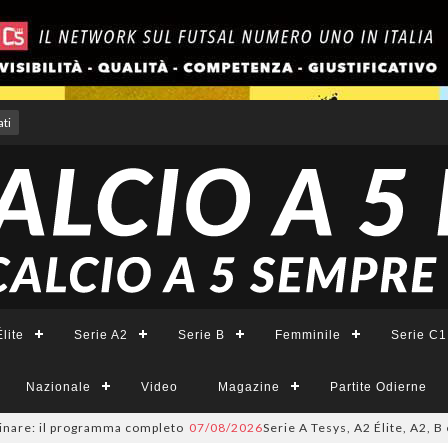
ti
lite
Serie A2
Serie B
Femminile
Serie C1
Nazionale
Video
Magazine
Partite Odierne
: il programma completo
07/08/2026
Serie A Tesys, A2 Élite, A2, B e B F