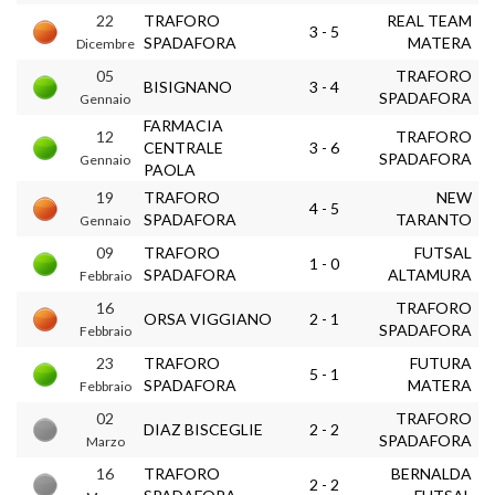
22
TRAFORO
REAL TEAM
3 - 5
SPADAFORA
MATERA
Dicembre
05
TRAFORO
BISIGNANO
3 - 4
SPADAFORA
Gennaio
FARMACIA
12
TRAFORO
CENTRALE
3 - 6
SPADAFORA
Gennaio
PAOLA
19
TRAFORO
NEW
4 - 5
SPADAFORA
TARANTO
Gennaio
09
TRAFORO
FUTSAL
1 - 0
SPADAFORA
ALTAMURA
Febbraio
16
TRAFORO
ORSA VIGGIANO
2 - 1
SPADAFORA
Febbraio
23
TRAFORO
FUTURA
5 - 1
SPADAFORA
MATERA
Febbraio
02
TRAFORO
DIAZ BISCEGLIE
2 - 2
SPADAFORA
Marzo
16
TRAFORO
BERNALDA
2 - 2