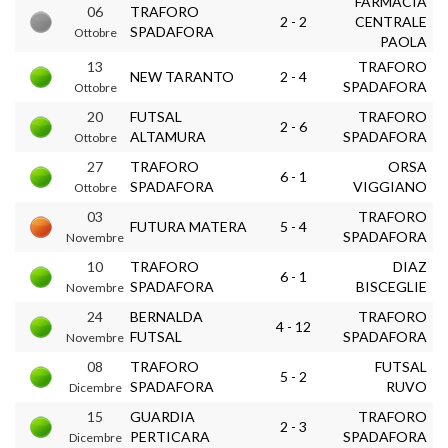
FARMACIA
06
TRAFORO
2 - 2
CENTRALE
SPADAFORA
Ottobre
PAOLA
13
TRAFORO
NEW TARANTO
2 - 4
SPADAFORA
Ottobre
20
FUTSAL
TRAFORO
2 - 6
ALTAMURA
SPADAFORA
Ottobre
27
TRAFORO
ORSA
6 - 1
SPADAFORA
VIGGIANO
Ottobre
03
TRAFORO
FUTURA MATERA
5 - 4
SPADAFORA
Novembre
10
TRAFORO
DIAZ
6 - 1
SPADAFORA
BISCEGLIE
Novembre
24
BERNALDA
TRAFORO
4 - 12
FUTSAL
SPADAFORA
Novembre
08
TRAFORO
FUTSAL
5 - 2
SPADAFORA
RUVO
Dicembre
15
GUARDIA
TRAFORO
2 - 3
PERTICARA
SPADAFORA
Dicembre