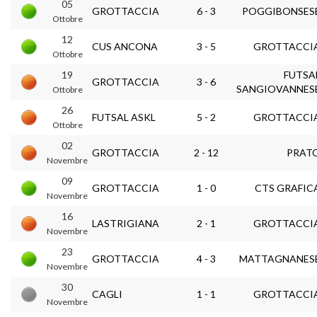
05
GROTTACCIA
6 - 3
POGGIBONSES
Ottobre
12
CUS ANCONA
3 - 5
GROTTACCI
Ottobre
19
FUTSA
GROTTACCIA
3 - 6
SANGIOVANNES
Ottobre
26
FUTSAL ASKL
5 - 2
GROTTACCI
Ottobre
02
GROTTACCIA
2 - 12
PRAT
Novembre
09
GROTTACCIA
1 - 0
CTS GRAFIC
Novembre
16
LASTRIGIANA
2 - 1
GROTTACCI
Novembre
23
GROTTACCIA
4 - 3
MATTAGNANES
Novembre
30
CAGLI
1 - 1
GROTTACCI
Novembre