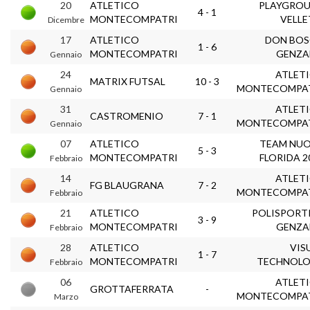
20
ATLETICO
PLAYGRO
4 - 1
MONTECOMPATRI
VELLE
Dicembre
17
ATLETICO
DON BO
1 - 6
MONTECOMPATRI
GENZ
Gennaio
24
ATLET
MATRIX FUTSAL
10 - 3
MONTECOMPA
Gennaio
31
ATLET
CASTROMENIO
7 - 1
MONTECOMPA
Gennaio
07
ATLETICO
TEAM NU
5 - 3
MONTECOMPATRI
FLORIDA 2
Febbraio
14
ATLET
FG BLAUGRANA
7 - 2
MONTECOMPA
Febbraio
21
ATLETICO
POLISPORT
3 - 9
MONTECOMPATRI
GENZ
Febbraio
28
ATLETICO
VIS
1 - 7
MONTECOMPATRI
TECHNOL
Febbraio
06
ATLET
GROTTAFERRATA
-
MONTECOMPA
Marzo