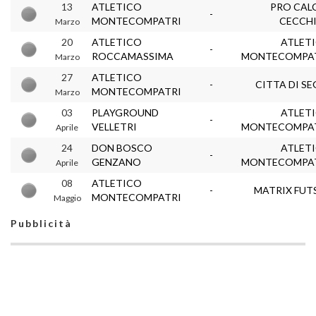
13
ATLETICO
PRO CAL
-
MONTECOMPATRI
CECCH
Marzo
20
ATLETICO
ATLET
-
ROCCAMASSIMA
MONTECOMPA
Marzo
27
ATLETICO
-
CITTA DI SE
MONTECOMPATRI
Marzo
03
PLAYGROUND
ATLET
-
VELLETRI
MONTECOMPA
Aprile
24
DON BOSCO
ATLET
-
GENZANO
MONTECOMPA
Aprile
08
ATLETICO
-
MATRIX FUT
MONTECOMPATRI
Maggio
Pubblicità