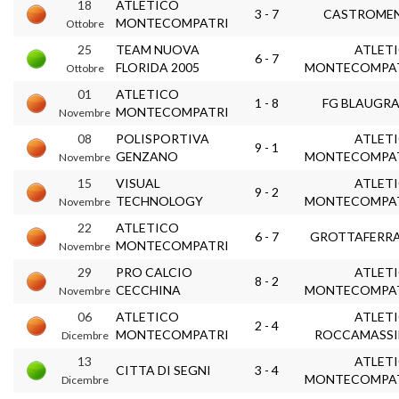
18
ATLETICO
3 - 7
CASTROME
MONTECOMPATRI
Ottobre
25
TEAM NUOVA
ATLET
6 - 7
FLORIDA 2005
MONTECOMPA
Ottobre
01
ATLETICO
1 - 8
FG BLAUGR
MONTECOMPATRI
Novembre
08
POLISPORTIVA
ATLET
9 - 1
GENZANO
MONTECOMPA
Novembre
15
VISUAL
ATLET
9 - 2
TECHNOLOGY
MONTECOMPA
Novembre
22
ATLETICO
6 - 7
GROTTAFERR
MONTECOMPATRI
Novembre
29
PRO CALCIO
ATLET
8 - 2
CECCHINA
MONTECOMPA
Novembre
06
ATLETICO
ATLET
2 - 4
MONTECOMPATRI
ROCCAMASS
Dicembre
13
ATLET
CITTA DI SEGNI
3 - 4
MONTECOMPA
Dicembre