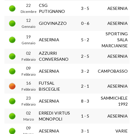
22
CSG
3 - 5
AESERNIA
PUTIGNANO
Dicembre
12
GIOVINAZZO
0 - 6
AESERNIA
Gennaio
SPORTING
19
AESERNIA
5 - 2
SALA
Gennaio
MARCIANISE
02
AZZURRI
2 - 5
AESERNIA
CONVERSANO
Febbraio
09
AESERNIA
3 - 2
CAMPOBASSO
Febbraio
16
FUTSAL
2 - 1
AESERNIA
BISCEGLIE
Febbraio
23
SAMMICHELE
AESERNIA
8 - 3
1992
Febbraio
02
ERREDI VIRTUS
1 - 5
AESERNIA
MONOPOLI
Marzo
09
AESERNIA
3 - 1
VARIE