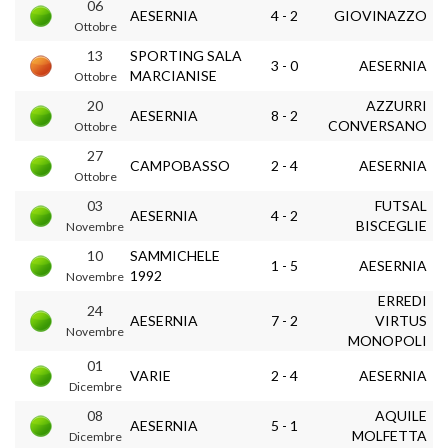
06
AESERNIA
4 - 2
GIOVINAZZO
Ottobre
13
SPORTING SALA
3 - 0
AESERNIA
MARCIANISE
Ottobre
20
AZZURRI
AESERNIA
8 - 2
CONVERSANO
Ottobre
27
CAMPOBASSO
2 - 4
AESERNIA
Ottobre
03
FUTSAL
AESERNIA
4 - 2
BISCEGLIE
Novembre
10
SAMMICHELE
1 - 5
AESERNIA
1992
Novembre
ERREDI
24
AESERNIA
7 - 2
VIRTUS
Novembre
MONOPOLI
01
VARIE
2 - 4
AESERNIA
Dicembre
08
AQUILE
AESERNIA
5 - 1
MOLFETTA
Dicembre