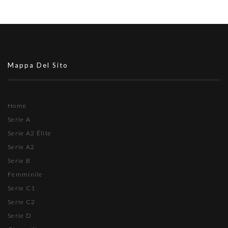
Mappa Del Sito
Home
Serie A
Serie A2 Élite
Serie A2
Serie B
Femminile
Serie C1
Serie C2
Serie D