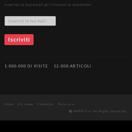
Inserisci la tua email per ricevere la newsletter
1.000.000 DI VISITE
12.000 ARTICOLI
Home
Chi siamo
Contattaci
Torna su
NEPTA S.r.l. All Rights Reserved.