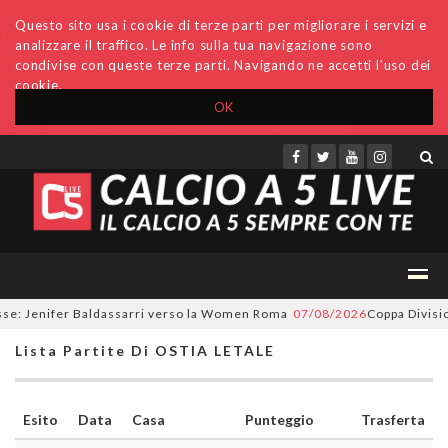
Questo sito usa i cookie di terze parti per migliorare i servizi e
analizzare il traffico. Le info sulla tua navigazione sono
condivise con queste terze parti. Navigando ne accetti l'uso dei
cookie.
OK
Accedi
Archivio
Invio comunicati
Redazione
e: Jenifer Baldassarri verso la Women Roma
07/08/2026
Coppa Divisione,
Lista Partite Di OSTIA LETALE
Esito
Data
Casa
Punteggio
Trasferta