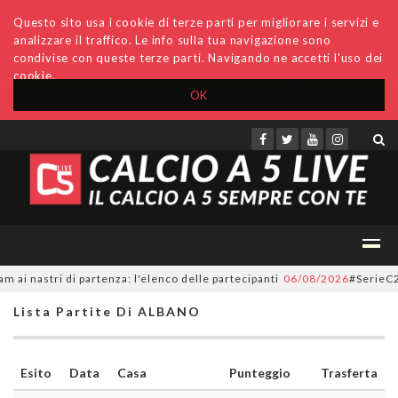
Questo sito usa i cookie di terze parti per migliorare i servizi e
analizzare il traffico. Le info sulla tua navigazione sono
condivise con queste terze parti. Navigando ne accetti l'uso dei
cookie.
OK
Accedi
Archivio
Invio comunicati
Redazione
 nastri di partenza: l'elenco delle partecipanti
06/08/2026
#SerieC2Futs
Lista Partite Di ALBANO
Esito
Data
Casa
Punteggio
Trasferta