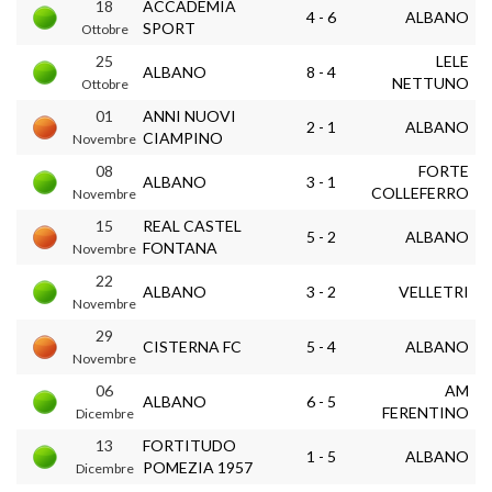
18
ACCADEMIA
4 - 6
ALBANO
SPORT
Ottobre
25
LELE
ALBANO
8 - 4
NETTUNO
Ottobre
01
ANNI NUOVI
2 - 1
ALBANO
CIAMPINO
Novembre
08
FORTE
ALBANO
3 - 1
COLLEFERRO
Novembre
15
REAL CASTEL
5 - 2
ALBANO
FONTANA
Novembre
22
ALBANO
3 - 2
VELLETRI
Novembre
29
CISTERNA FC
5 - 4
ALBANO
Novembre
06
AM
ALBANO
6 - 5
FERENTINO
Dicembre
13
FORTITUDO
1 - 5
ALBANO
POMEZIA 1957
Dicembre