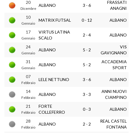
20
FRASSATI
ALBANO
3 - 6
ANAGNI
Dicembre
10
MATRIX FUTSAL
0 - 12
ALBANO
Gennaio
17
VIRTUS LATINA
2 - 4
ALBANO
SCALO
Gennaio
24
VIS
ALBANO
5 - 2
GAVIGNANO
Gennaio
31
ACCADEMIA
ALBANO
5 - 2
SPORT
Gennaio
07
LELE NETTUNO
3 - 6
ALBANO
Febbraio
14
ANNI NUOVI
ALBANO
3 - 3
CIAMPINO
Febbraio
21
FORTE
0 - 3
ALBANO
COLLEFERRO
Febbraio
28
REAL CASTEL
ALBANO
2 - 2
FONTANA
Febbraio