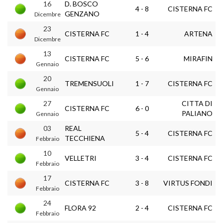
16
D. BOSCO
4 - 8
CISTERNA FC
GENZANO
Dicembre
23
CISTERNA FC
1 - 4
ARTENA
Dicembre
13
CISTERNA FC
5 - 6
MIRAFIN
Gennaio
20
TREMENSUOLI
1 - 7
CISTERNA FC
Gennaio
27
CITTA DI
CISTERNA FC
6 - 0
PALIANO
Gennaio
03
REAL
5 - 4
CISTERNA FC
TECCHIENA
Febbraio
10
VELLETRI
3 - 4
CISTERNA FC
Febbraio
17
CISTERNA FC
3 - 8
VIRTUS FONDI
Febbraio
24
FLORA 92
2 - 4
CISTERNA FC
Febbraio