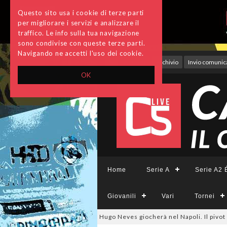
Questo sito usa i cookie di terze parti
per migliorare i servizi e analizzare il
traffico. Le info sulla tua navigazione
sono condivise con queste terze parti.
Navigando ne accetti l'uso dei cookie.
Accedi
Archivio
Invio comunica
OK
Home
Serie A
Serie A2 É
Giovanili
Vari
Tornei
lmercato, ora è ufficiale: Hugo Neves giocherà nel Napoli. Il pivot arriva 