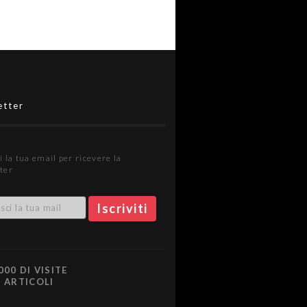
etter
i la tua email per ricevere la
ter
000 DI VISITE
0 ARTICOLI