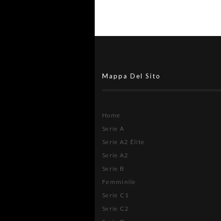
Mappa Del Sito
Home
Serie A
Serie A2 Élite
Serie A2
Serie B
Femminile
Serie C1
Serie C2