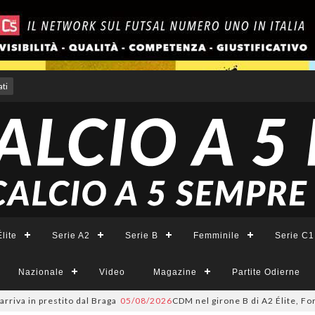
ti
lite
Serie A2
Serie B
Femminile
Serie C1
Nazionale
Video
Magazine
Partite Odierne
in prestito dal Braga
05/08/2026
CDM nel girone B di A2 Élite, Fortuna: 