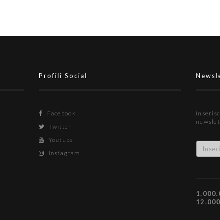
Profili Social
Newsl
Facebook
Inserisc
newslet
Twitter
Youtube
Instagram
1.000.
12.00