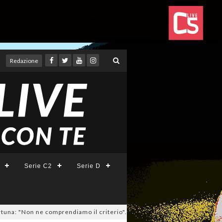
Redazione
Serie C2
Serie D
"Non ne comprendiamo il criterio". E c'è l'ipotesi rinuncia!
04/08/2026