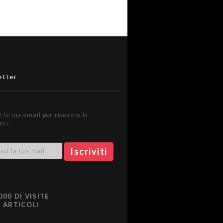
etter
i la tua email per ricevere la
ter
000 DI VISITE
0 ARTICOLI