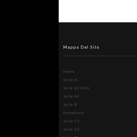
Mappa Del Sito
Home
Serie A
Serie A2 Élite
Serie A2
Serie B
Femminile
Serie C1
Serie C2