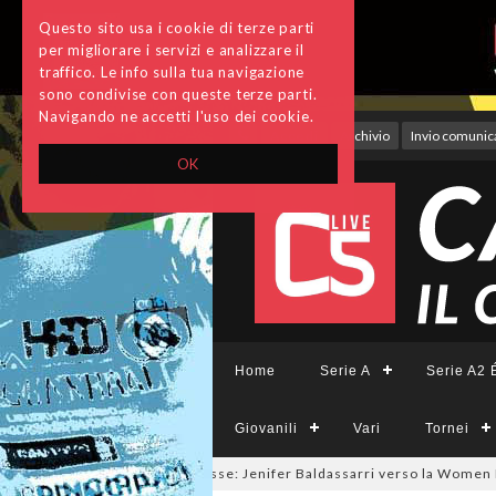
Questo sito usa i cookie di terze parti
per migliorare i servizi e analizzare il
traffico. Le info sulla tua navigazione
sono condivise con queste terze parti.
Navigando ne accetti l'uso dei cookie.
Accedi
Archivio
Invio comunica
OK
Home
Serie A
Serie A2 É
Giovanili
Vari
Tornei
lmercato a tinte giallorosse: Jenifer Baldassarri verso la Women Roma