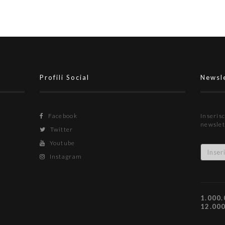
Profili Social
Newsl
Facebook
Inserisc
newslet
Twitter
Youtube
Instagram
1.000.
12.00