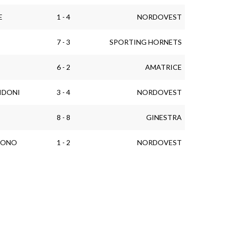
E
1 - 4
NORDOVEST
7 - 3
SPORTING HORNETS
6 - 2
AMATRICE
IDONI
3 - 4
NORDOVEST
8 - 8
GINESTRA
UONO
1 - 2
NORDOVEST