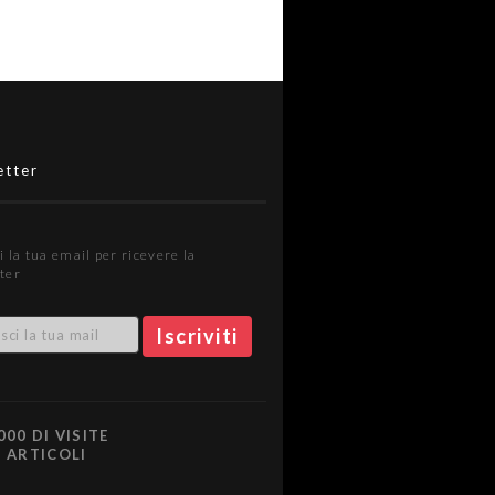
etter
i la tua email per ricevere la
ter
000 DI VISITE
0 ARTICOLI