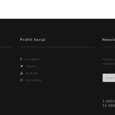
Profili Social
Newsl
Facebook
Inserisc
newslet
Twitter
Youtube
Instagram
1.000.
12.00