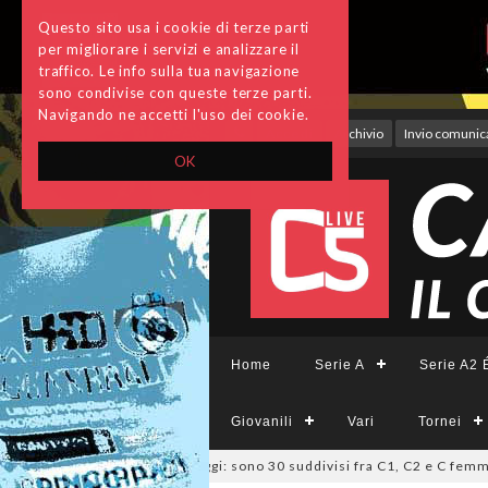
Questo sito usa i cookie di terze parti
per migliorare i servizi e analizzare il
traffico. Le info sulla tua navigazione
sono condivise con queste terze parti.
Navigando ne accetti l'uso dei cookie.
Accedi
Archivio
Invio comunica
OK
Home
Serie A
Serie A2 É
Giovanili
Vari
Tornei
io, deliberati i ripescaggi: sono 30 suddivisi fra C1, C2 e C femminile
0