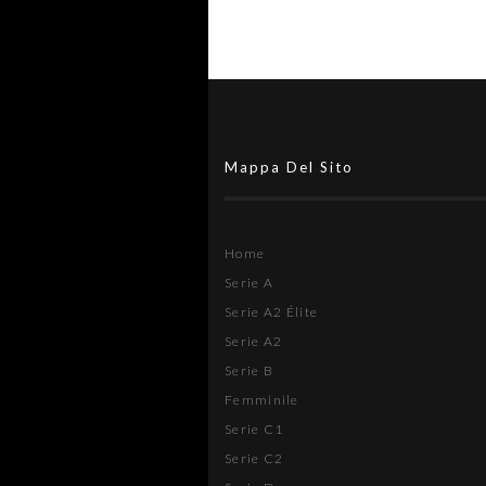
Mappa Del Sito
Home
Serie A
Serie A2 Élite
Serie A2
Serie B
Femminile
Serie C1
Serie C2