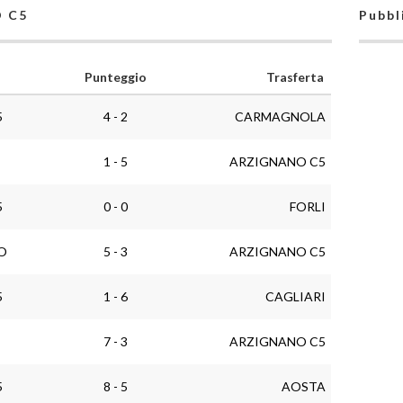
O C5
Pubbl
Punteggio
Trasferta
5
4 - 2
CARMAGNOLA
1 - 5
ARZIGNANO C5
5
0 - 0
FORLI
O
5 - 3
ARZIGNANO C5
5
1 - 6
CAGLIARI
7 - 3
ARZIGNANO C5
5
8 - 5
AOSTA