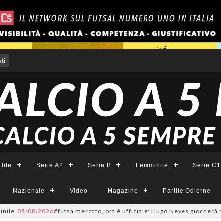
ti
lite
Serie A2
Serie B
Femminile
Serie C1
Nazionale
Video
Magazine
Partite Odierne
5/08/2026
#futsalmercato, ora è ufficiale: Hugo Neves giocherà nel Napoli