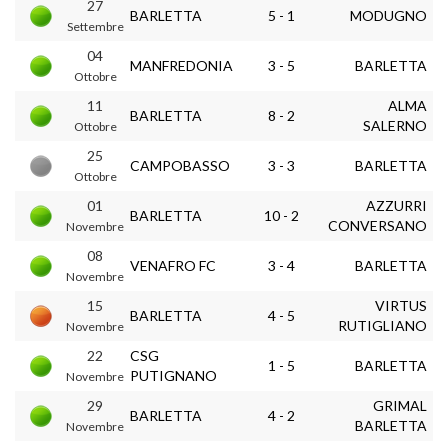
27
BARLETTA
5 - 1
MODUGNO
Settembre
04
MANFREDONIA
3 - 5
BARLETTA
Ottobre
11
ALMA
BARLETTA
8 - 2
SALERNO
Ottobre
25
CAMPOBASSO
3 - 3
BARLETTA
Ottobre
01
AZZURRI
BARLETTA
10 - 2
CONVERSANO
Novembre
08
VENAFRO FC
3 - 4
BARLETTA
Novembre
15
VIRTUS
BARLETTA
4 - 5
RUTIGLIANO
Novembre
22
CSG
1 - 5
BARLETTA
PUTIGNANO
Novembre
29
GRIMAL
BARLETTA
4 - 2
BARLETTA
Novembre