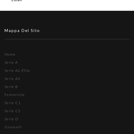
Mappa Del Sito
Home
Serie A
Serie A2 Élite
Serie A2
Serie B
Femminile
Serie C1
Serie C2
Serie D
Giovanili