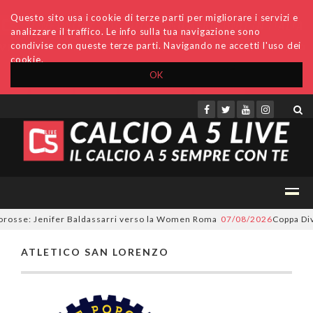
Questo sito usa i cookie di terze parti per migliorare i servizi e
analizzare il traffico. Le info sulla tua navigazione sono
condivise con queste terze parti. Navigando ne accetti l'uso dei
cookie.
OK
Accedi
Archivio
Invio comunicati
Redazione
lorosse: Jenifer Baldassarri verso la Women Roma
07/08/2026
Coppa Divi
ATLETICO SAN LORENZO