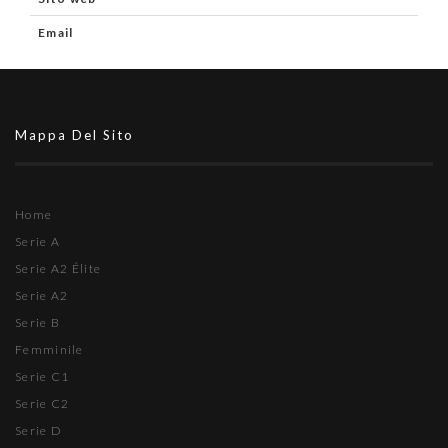
Email
Mappa Del Sito
Home
Serie A
Serie A2 Élite
Serie A2
Serie B
Femminile
Serie C1
Serie C2
Serie D