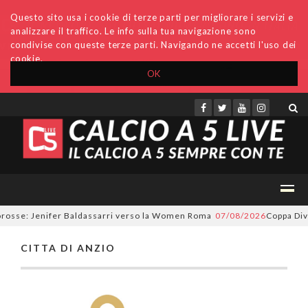
Questo sito usa i cookie di terze parti per migliorare i servizi e
analizzare il traffico. Le info sulla tua navigazione sono
condivise con queste terze parti. Navigando ne accetti l'uso dei
cookie.
OK
Accedi
Archivio
Invio comunicati
Redazione
orosse: Jenifer Baldassarri verso la Women Roma
07/08/2026
Coppa Divi
CITTA DI ANZIO