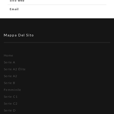
Sito web
Email
Mappa Del Sito
Home
Serie A
Serie A2 Élite
Serie A2
Serie B
Femminile
Serie C1
Serie C2
Serie D