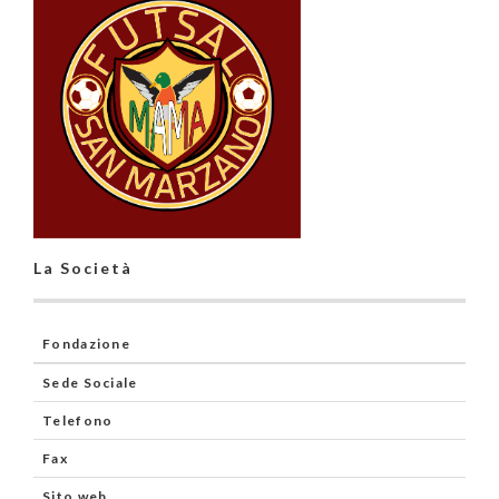
La Società
Fondazione
Sede Sociale
Telefono
Fax
Sito web