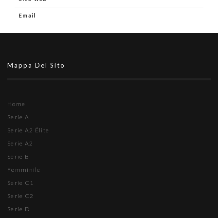
Email
Mappa Del Sito
Home
Serie A
Serie A2 Élite
Serie A2
Serie B
Femminile
Serie C1
Serie C2
Serie D