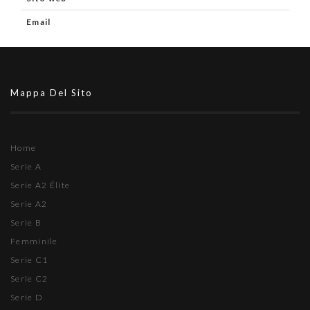
Email
Mappa Del Sito
Home
Serie A
Serie A2 Élite
Serie A2
Serie B
Femminile
Serie C1
Serie C2
Serie D