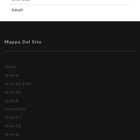
Email
Mappa Del Sito
Home
Serie A
Serie A2 Élite
Serie A2
Serie B
Femminile
Serie C1
Serie C2
Serie D