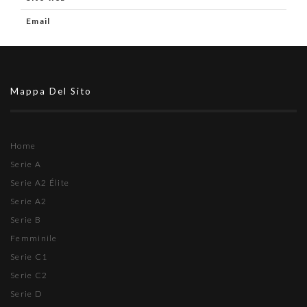
Email
Mappa Del Sito
Home
Serie A
Serie A2 Élite
Serie A2
Serie B
Femminile
Serie C1
Serie C2
Serie D