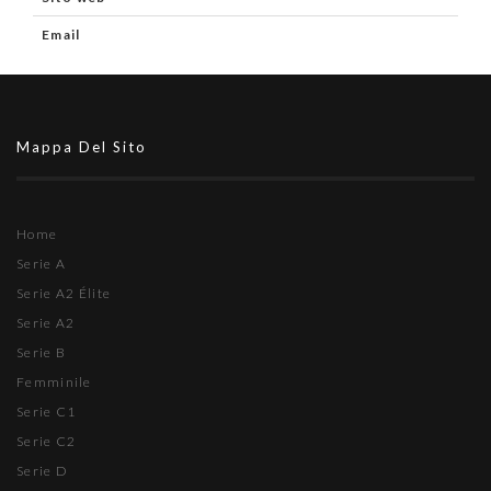
Email
Mappa Del Sito
Home
Serie A
Serie A2 Élite
Serie A2
Serie B
Femminile
Serie C1
Serie C2
Serie D