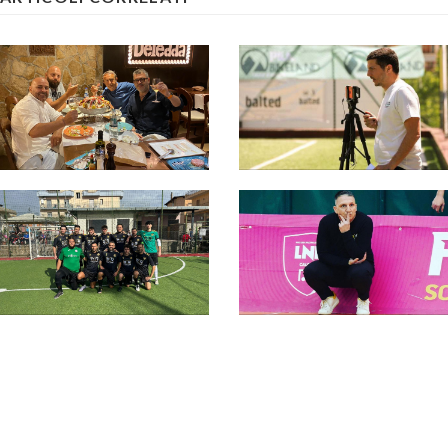
Cala il sipario sul
Provincia di Roma, il
Provincia di Roma,
bilancio di Marco
Coccia: “Un successo!
Lattanzi: “Evento
Appuntamento alla
riuscito in maniera