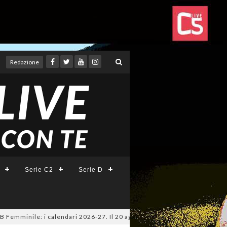
Redazione
Serie C2
Serie D
ile: i calendari 2026-27. Il 20 agosto la presentazione della Serie A KIN