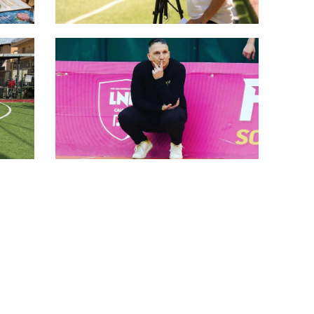
Provincia di Roma, il bilancio di
Marco Lattanzi: “Evento riuscito
one”
in maniera eccezionale”
olta
Provincia di Roma, presenti
Alessio Medici e la sua Lazio
Calcio a 5: “Torneo d’élite,