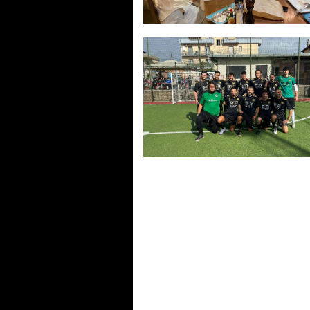
Cala il sipario sul Provincia di
Roma, Coccia: “Un successo!
Appuntamento alla 20ª edizi
Provincia di Roma, la prima v
del Circolo Master 97.
Fiaschetti: “Livello altissimo”