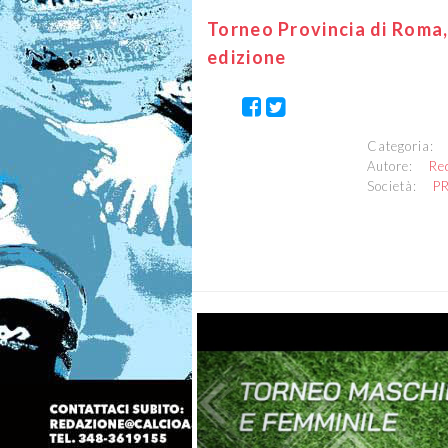
Torneo Provincia di Roma, 
edizione
Categoria
Autore:
Re
Società:
P
Previous