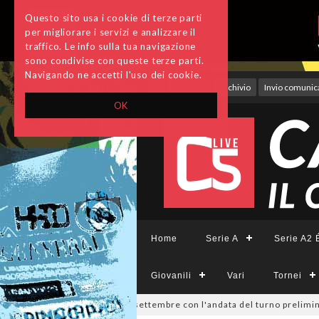
Questo sito usa i cookie di terze parti
per migliorare i servizi e analizzare il
traffico. Le info sulla tua navigazione
sono condivise con queste terze parti.
Navigando ne accetti l'uso dei cookie.
Accedi
Archivio
Invio comunica
OK
Home
Serie A
Serie A2 É
Giovanili
Vari
Tornei
isione, si parte il 19 settembre con l'andata del turno preliminare: il 