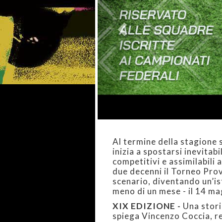
Al termine della stagione 
inizia a spostarsi inevitab
competitivi e assimilabili 
due decenni il Torneo Prov
scenario, diventando un’is
meno di un mese - il 14 ma
XIX EDIZIONE -
Una stori
spiega Vincenzo Coccia, re