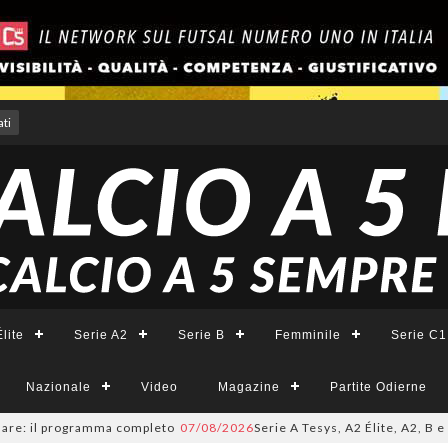
ti
lite
Serie A2
Serie B
Femminile
Serie C1
Nazionale
Video
Magazine
Partite Odierne
programma completo
07/08/2026
Serie A Tesys, A2 Élite, A2, B e B Femmin