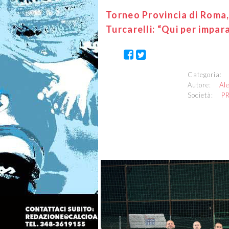
Torneo Provincia di Roma, 
Turcarelli: “Qui per impar
Categoria
Autore:
Al
Società:
P
Previous
Il Dark Angels si tuffa per
Torneo Provincia di Roma. 
infatti, quest’anno festegg
l'occasione giusta per cime
della stagione pre-estiva