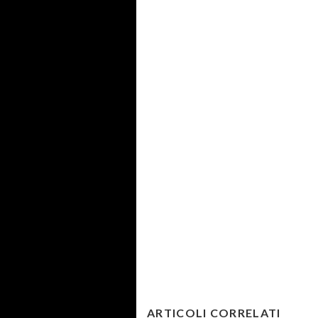
ARTICOLI CORRELATI
Cala il sipario sul Provincia di