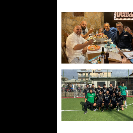
Roma, Coccia: “Un successo!
Appuntamento alla 20ª edizi
Provincia di Roma, la prima v
del Circolo Master 97.
Fiaschetti: “Livello altissimo”
Pubblicità