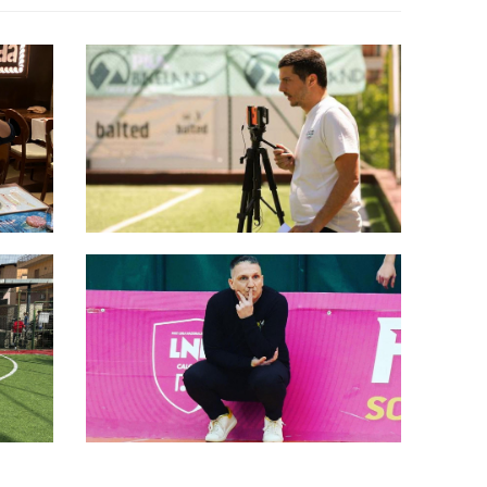
Marco Lattanzi: “Evento riuscito
one”
in maniera eccezionale”
olta
Provincia di Roma, presenti
Alessio Medici e la sua Lazio
Calcio a 5: “Torneo d’élite,
impossibile mancare”