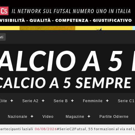
ti
lite
Serie A2
Serie B
Femminile
Serie C1
Nazionale
Video
Magazine
Partite Odierne
i laziali
06/08/2026
#SerieC2Futsal, 55 formazioni al via nel Lazio: la l