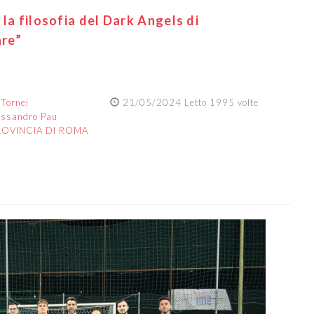
la filosofia del Dark Angels di
are”
:
Tornei
21/05/2024 Letto 1995 volte
essandro Pau
ROVINCIA DI ROMA
Next
 la prima volta nella propria lunga storia nel
La consolidata realtà a livello amatoriale,
ia il trentennale dalla propria creazione,
ntarsi con uno dei tornei più prestigiosi
 romana.