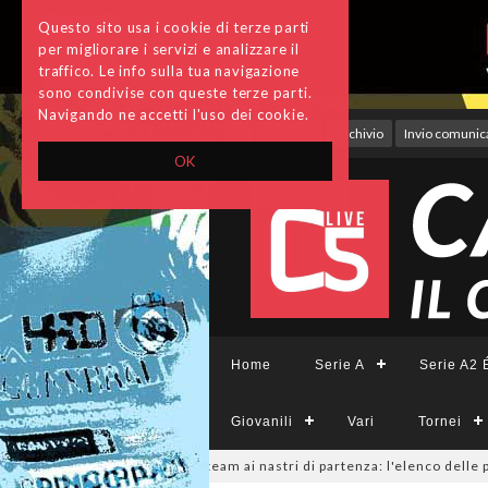
Questo sito usa i cookie di terze parti
per migliorare i servizi e analizzare il
traffico. Le info sulla tua navigazione
sono condivise con queste terze parti.
Navigando ne accetti l'uso dei cookie.
Accedi
Archivio
Invio comunica
OK
Home
Serie A
Serie A2 É
Giovanili
Vari
Tornei
mminile, sono 14 i team ai nastri di partenza: l'elenco delle partecipant