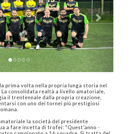
amatoriale la società del presidente
a a fare incetta di trofei: “Quest’anno -
nostro campionato a 16 squadre. Si tratta del
toria”. Un numero esorbitante che, seppur a
la passione che di tutta la società. Un gruppo
on l’obiettivo di tenere in vita questa
gno dello sport e dei sani principi della
vincia di Roma, iniziato una settimana fa,
ranquillità dal pres Turcarelli: “Ci
tizione con tutta l’umiltà possibile,
ullo stesso livello di competizione delle
 ai campionati federali, ma anche con
rare. Ci metteremo a confronto con squadre
on ragazzi abituati a palcoscenici
un banco di prova e un buon modo per
dra cadere con onore al cospetto del Gap:
 due gol, ma alla fine siamo stati sconfitti