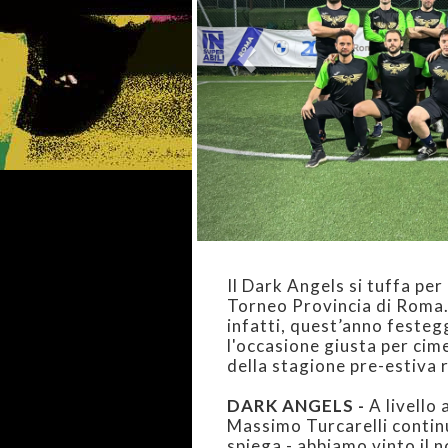
DARK ANGELS -
A livello 
Massimo Turcarelli continu
spiega - abbiamo vinto il 
116° trofeo della nostra s
livello amatoriale, spiega 
di persone che cooperano c
interessante realtà, nel se
disciplina.
L’esperienza al Torneo Pro
viene vissuta con estrema t
presentiamo a questa compe
consapevoli di non essere s
compagini che partecipano
tantissima voglia di impa
attrezzate e preparate e c
prestigiosi, per noi sarà 
crescere”.
L’esordio ha visto la squa
“Ci siamo portati avanti di