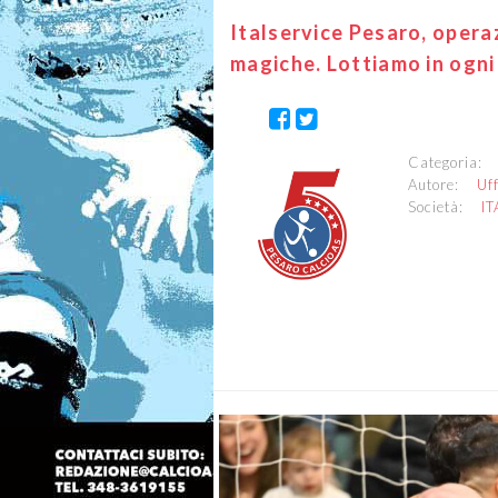
Italservice Pesaro, opera
magiche. Lottiamo in ogni
Categoria
Autore:
Uf
Società:
I