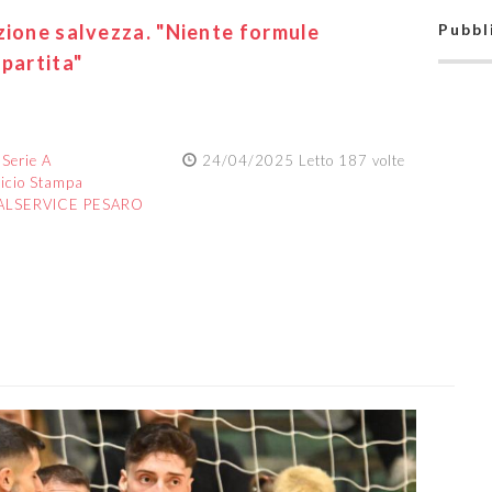
zione salvezza. "Niente formule
Pubbl
 partita"
:
Serie A
24/04/2025 Letto 187 volte
ficio Stampa
TALSERVICE PESARO