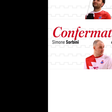
#futsalmercato, doppio rinnov
per l'Italservice Pesaro: avanti
con Gennari e Ugolini
#futsalmercato, Italservice
Pesaro: Sorbini resta a bordo 