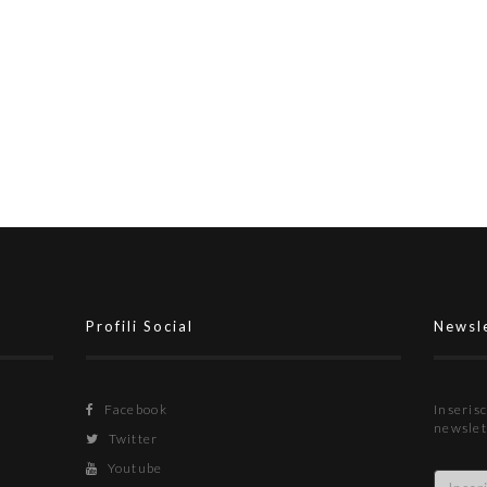
Campo è il primo a rinnovare
Profili Social
Newsl
Facebook
Inserisc
newslet
Twitter
Youtube