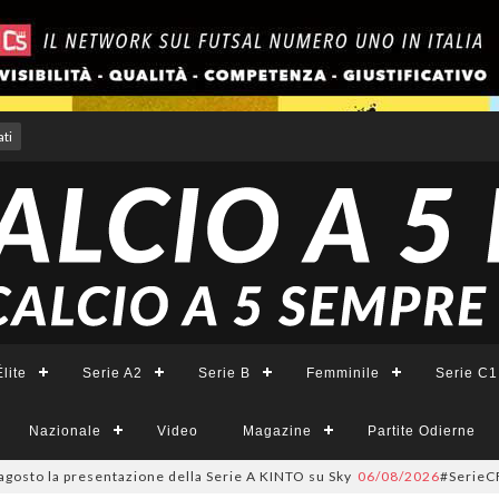
ti
lite
Serie A2
Serie B
Femminile
Serie C1
Nazionale
Video
Magazine
Partite Odierne
la presentazione della Serie A KINTO su Sky
06/08/2026
#SerieCFemminile,