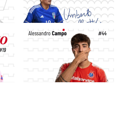
o
#futsalmercato, giovane e con un
bel potenziale: l'Italservice
Pesaro si assicura Umbero Morelli
#futsalmercato, l'Italservice
per
Pesaro dà il via alle conferme: