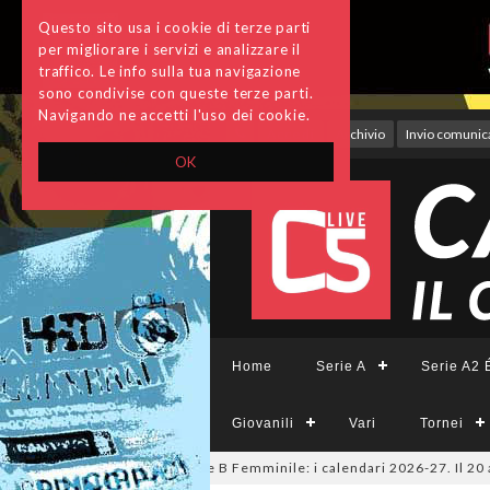
Questo sito usa i cookie di terze parti
per migliorare i servizi e analizzare il
traffico. Le info sulla tua navigazione
sono condivise con queste terze parti.
Navigando ne accetti l'uso dei cookie.
Accedi
Archivio
Invio comunica
OK
Home
Serie A
Serie A2 É
Giovanili
Vari
Tornei
 Tesys, A2 Élite, A2, B e B Femminile: i calendari 2026-27. Il 20 agosto 