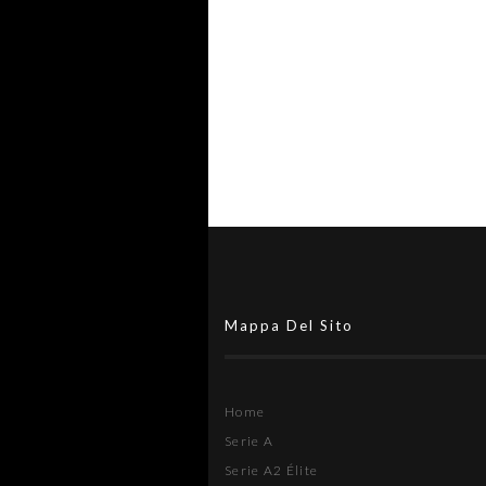
un'altra stagione
Mappa Del Sito
Home
Serie A
Serie A2 Élite