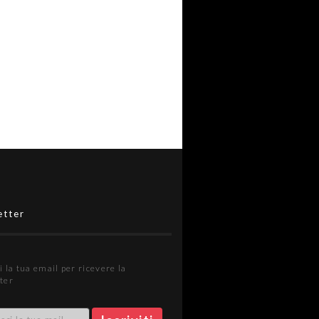
etter
i la tua email per ricevere la
ter