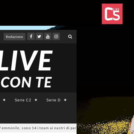
Redazione
Serie C2
Serie D
 sono 14 i team ai nastri di partenza: l'elenco delle partecipanti laziali