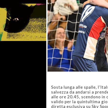
Sosta lunga alle spalle, l’It
salvezza da andarsi a prende
alle ore 20.45, scendono in
valido per la quintultima gio
diretta esclusiva su Sky Spo