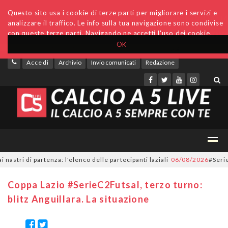
Questo sito usa i cookie di terze parti per migliorare i servizi e
analizzare il traffico. Le info sulla tua navigazione sono condivise
con queste terze parti. Navigando ne accetti l'uso dei cookie.
OK
Accedi
Archivio
Invio comunicati
Redazione
ri di partenza: l'elenco delle partecipanti laziali
06/08/2026
#SerieC2Fu
Coppa Lazio #SerieC2Futsal, terzo turno:
blitz Anguillara. La situazione