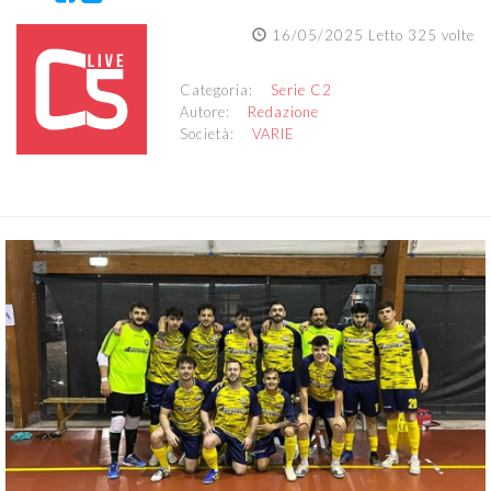
16/05/2025 Letto 325 volte
Categoria:
Serie C2
Autore:
Redazione
Società:
VARIE