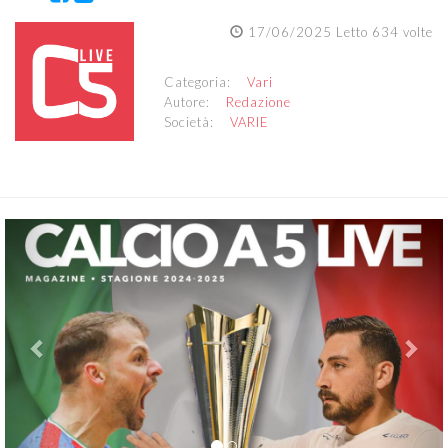
17/06/2025 Letto 634 volte
Categoria:
Vari
Autore:
Redazione
Società:
VARIE
Previous
Nex