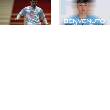
#futsalmercato, forze
La Came pesca in
fresche per Gulizia:
Spagna: Jhonathan
tre giovani aggregati
Linhares chiude il
nel main roster della
#futsalmercato
Came Treviso
trevigiano
#futsalmercato, un
giovane portiere per
#futsalmercato,
la Came Treviso: ecco
Came: dall'Atlante
Damiano Cimolin
arriva Fahd Yamoul.
"Un step importante
nella mia carriera"