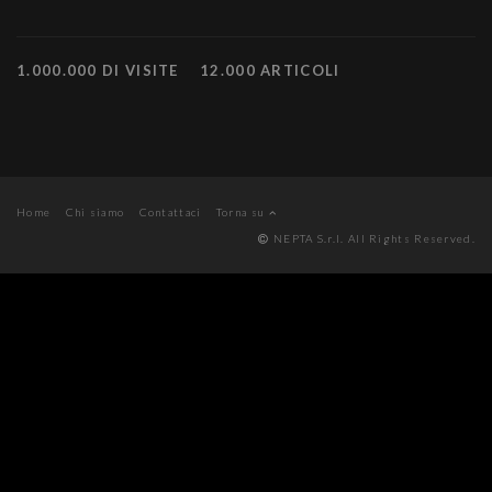
1.000.000 DI VISITE
12.000 ARTICOLI
Home
Chi siamo
Contattaci
Torna su
NEPTA S.r.l. All Rights Reserved.