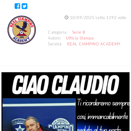
10/09/2025 Letto 1292 volte
Categoria:
Serie B
Autore:
Ufficio Stampa
Società:
REAL CIAMPINO ACADEMY