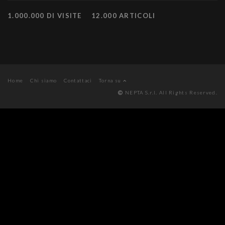
1.000.000 DI VISITE
12.000 ARTICOLI
Home
Chi siamo
Contattaci
Torna su
NEPTA S.r.l. All Rights Reserved.