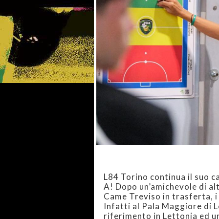
L84 Torino continua il suo c
A! Dopo un’amichevole di alt
Came Treviso in trasferta, i
Infatti al Pala Maggiore di L
riferimento in Lettonia ed un