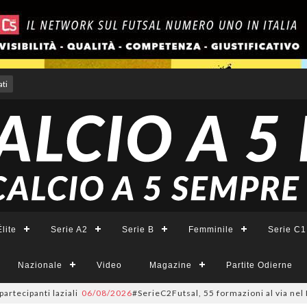
ti
lite
Serie A2
Serie B
Femminile
Serie C1
Nazionale
Video
Magazine
Partite Odierne
ti laziali
06/08/2026
#SerieC2Futsal, 55 formazioni al via nel Lazio: la 