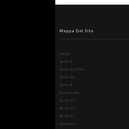
Mappa Del Sito
Home
Serie A
Serie A2 Élite
Serie A2
Serie B
Femminile
Serie C1
Serie C2
Serie D
Giovanili