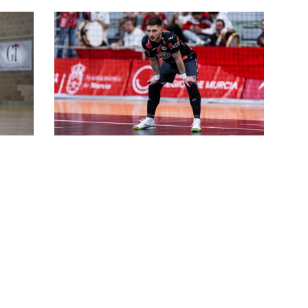
ore
#futsalmercato, la L84 chiude
un'altra operazione per la
zzy
Champions: ecco Gilvan Ferreira
 il
#futsalmercato, il colpaccio è
ufficiale: Henrique Barbieri