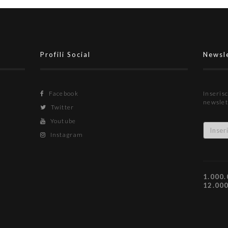
difenderà i pali della L84.
"Champions? Possiamo arrivare
molto lontano"
Profili Social
Newsl
Facebook
Inserisc
newslet
Twitter
Youtube
Instagram
1.000.
12.00