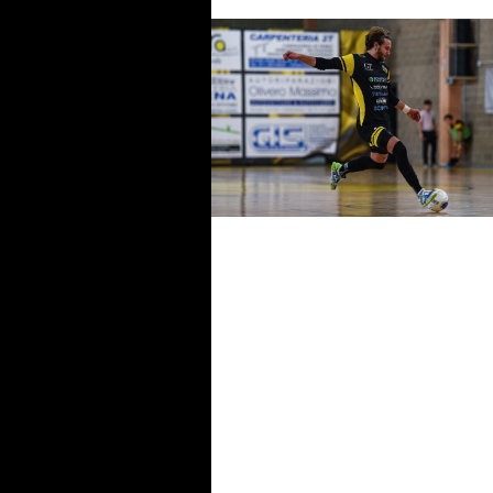
L84, sale a bordo un preparat
atletico dal curriculum
internazionale: è Harrison Mu
#futsalmercato, i gol di Nicolò
Sandri al servizo della L84: è lui
nuovo acquisto neroverde