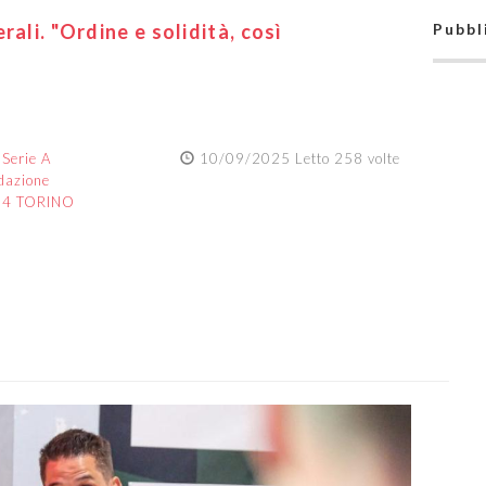
rali. "Ordine e solidità, così
Pubbl
:
Serie A
10/09/2025 Letto 258 volte
dazione
84 TORINO