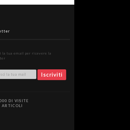
etter
i la tua email per ricevere la
ter
000 DI VISITE
0 ARTICOLI