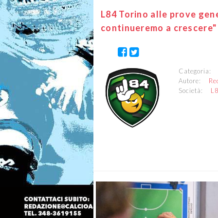
L84 Torino alle prove gene
continueremo a crescere"
Categoria
Autore:
Re
Società:
L