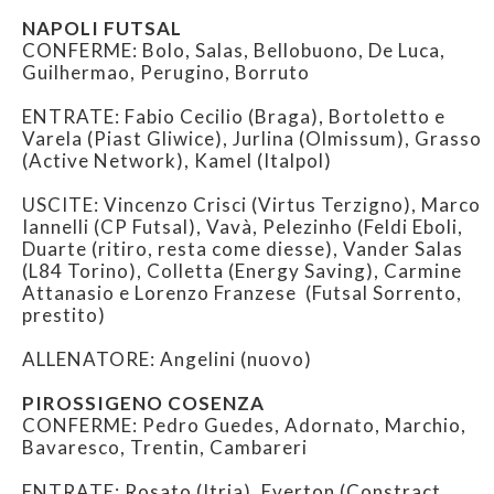
NAPOLI FUTSAL
CONFERME: Bolo, Salas, Bellobuono, De Luca,
Guilhermao, Perugino, Borruto
ENTRATE: Fabio Cecilio (Braga), Bortoletto e
Varela (Piast Gliwice), Jurlina (Olmissum), Grasso
(Active Network), Kamel (Italpol)
USCITE: Vincenzo Crisci (Virtus Terzigno), Marco
Iannelli (CP Futsal), Vavà, Pelezinho (Feldi Eboli,
Duarte (ritiro, resta come diesse), Vander Salas
(L84 Torino), Colletta (Energy Saving), Carmine
Attanasio e Lorenzo Franzese (Futsal Sorrento,
prestito)
ALLENATORE: Angelini (nuovo)
PIROSSIGENO COSENZA
CONFERME: Pedro Guedes, Adornato, Marchio,
Bavaresco, Trentin, Cambareri
ENTRATE: Rosato (Itria), Everton (Constract