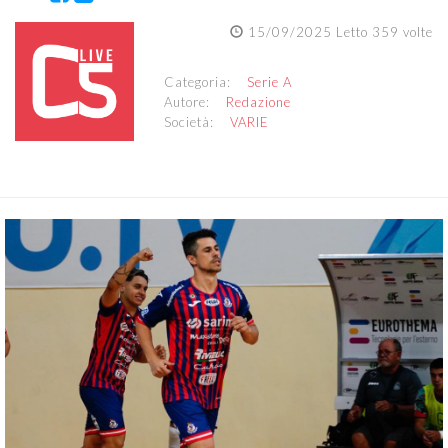
15/09/2025 Letto 359 volte
Categoria:
Serie A
Autore:
Redazione
Società:
VARIE