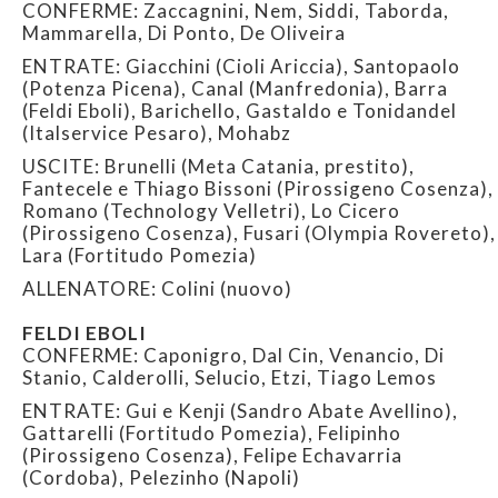
CONFERME: Zaccagnini, Nem, Siddi, Taborda,
Mammarella, Di Ponto, De Oliveira
ENTRATE: Giacchini (Cioli Ariccia), Santopaolo
(Potenza Picena), Canal (Manfredonia), Barra
(Feldi Eboli), Barichello, Gastaldo e Tonidandel
(Italservice Pesaro), Mohabz
USCITE: Brunelli (Meta Catania, prestito),
Fantecele e Thiago Bissoni (Pirossigeno Cosenza),
Romano (Technology Velletri), Lo Cicero
(Pirossigeno Cosenza), Fusari (Olympia Rovereto),
Lara (Fortitudo Pomezia)
ALLENATORE: Colini (nuovo)
FELDI EBOLI
CONFERME: Caponigro, Dal Cin, Venancio, Di
Stanio, Calderolli, Selucio, Etzi, Tiago Lemos
ENTRATE: Gui e Kenji (Sandro Abate Avellino),
Gattarelli (Fortitudo Pomezia), Felipinho
(Pirossigeno Cosenza), Felipe Echavarria
(Cordoba), Pelezinho (Napoli)