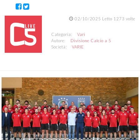
02/10/2025 Letto 1273 volte
Categoria:
Vari
Autore:
Divisione Calcio a 5
Società:
VARIE