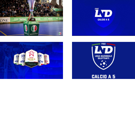
Regolamento media
2026-27: le direttive
Coppa Divisione, si
per le società e per gli
parte il 19 settembre
organi di informazione
con l'andata del turno
preliminare: il
programma completo