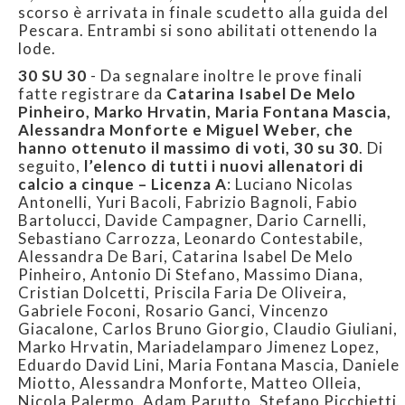
scorso è arrivata in finale scudetto alla guida del
Pescara. Entrambi si sono abilitati ottenendo la
lode.
30 SU 30
- Da segnalare inoltre le prove finali
fatte registrare da
Catarina Isabel De Melo
Pinheiro, Marko Hrvatin, Maria Fontana Mascia,
Alessandra Monforte e Miguel Weber, che
hanno ottenuto il massimo di voti, 30 su 30
. Di
seguito,
l’elenco di tutti i nuovi allenatori di
calcio a cinque – Licenza A
: Luciano Nicolas
Antonelli, Yuri Bacoli, Fabrizio Bagnoli, Fabio
Bartolucci, Davide Campagner, Dario Carnelli,
Sebastiano Carrozza, Leonardo Contestabile,
Alessandra De Bari, Catarina Isabel De Melo
Pinheiro, Antonio Di Stefano, Massimo Diana,
Cristian Dolcetti, Priscila Faria De Oliveira,
Gabriele Foconi, Rosario Ganci, Vincenzo
Giacalone, Carlos Bruno Giorgio, Claudio Giuliani,
Marko Hrvatin, Mariadelamparo Jimenez Lopez,
Eduardo David Lini, Maria Fontana Mascia, Daniele
Miotto, Alessandra Monforte, Matteo Olleia,
Nicola Palermo, Adam Parutto, Stefano Picchietti,