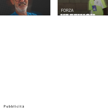
Polisportiva
Chignolese, giovanili:
Finazzi guiderà ancora
Chignolese, serio
l'Under 17
infortunio per
Yaminou: si prospetta
un lungo stop per il
portiere dell'U17
Pubblicità