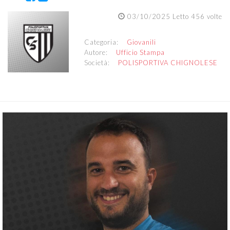
03/10/2025 Letto 456 volte
Categoria:
Giovanili
Autore:
Ufficio Stampa
Società:
POLISPORTIVA CHIGNOLESE