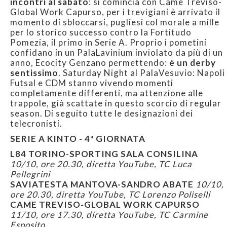
incontri al sabato
: si comincia con Came Treviso-
Global Work Capurso, per i trevigiani è arrivato il
momento di sbloccarsi, pugliesi col morale a mille
per lo storico successo contro la Fortitudo
Pomezia, il primo in Serie A. Proprio i pometini
confidano in un PalaLavinium inviolato da più di un
anno, Ecocity Genzano permettendo:
è un derby
sentissimo
. Saturday Night al PalaVesuvio: Napoli
Futsal e CDM stanno vivendo momenti
completamente differenti, ma attenzione alle
trappole, già scattate in questo scorcio di regular
season. Di seguito tutte le designazioni dei
telecronisti.
SERIE A KINTO - 4ª GIORNATA
L84 TORINO-SPORTING SALA CONSILINA
10/10, ore 20.30, diretta YouTube, TC Luca
Pellegrini
SAVIATESTA MANTOVA-SANDRO ABATE
10/10,
ore 20.30, diretta YouTube, TC Lorenzo Poliselli
CAME TREVISO-GLOBAL WORK CAPURSO
11/10, ore 17.30, diretta YouTube, TC Carmine
Esposito