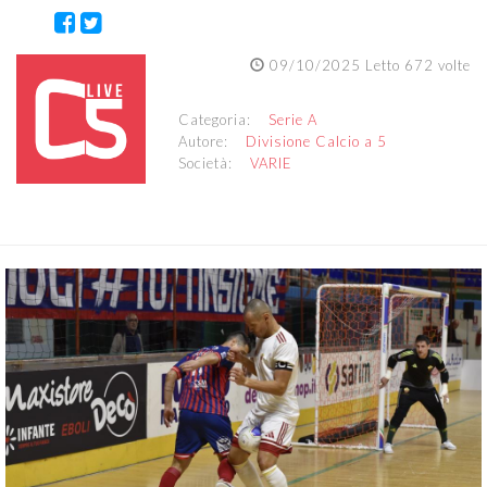
09/10/2025 Letto 672 volte
Categoria:
Serie A
Autore:
Divisione Calcio a 5
Società:
VARIE