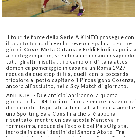
Il tour de force della
Serie A KINTO
prosegue con
il quarto turno di regular season, spalmato su tre
giorni.
Covei Meta Catania e Feldi Eboli
, capolista
a punteggio pieno, scenderanno in campo sapendo
tutti gli altri risultati: i bicampioni d’Italia attesi
domenica pomeriggio in casa da un Roma 1927
reduce da due stop di fila, quelli con la coccarda
tricolore al petto ospitano il Pirossigeno Cosenza,
ancora all'asciutto, nello Sky Match di giornata.
ANTICIPI
- Due anticipi apriranno la quarta
giornata. La
L84 Torino
, finora sempre a segno nei
due incontri disputati, affronta tra le mura amiche
uno Sporting Sala Consilina che si è appena
riscattato, mentre un Saviatesta Mantova in
formissima, reduce dall’exploit del PalaOlgiata,
incrocia in casa i destini del Sandro Abate.
Tre