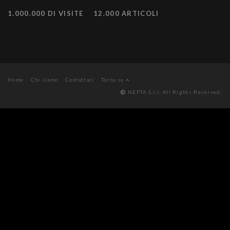
1.000.000 DI VISITE
12.000 ARTICOLI
Home
Chi siamo
Contattaci
Torna su
NEPTA S.r.l. All Rights Reserved.