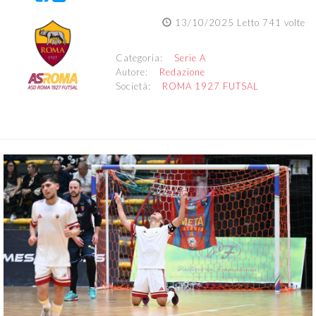
13/10/2025 Letto 741 volte
Categoria:
Serie A
Autore:
Redazione
Società:
ROMA 1927 FUTSAL