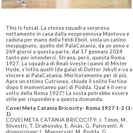
This is futsal. La stessa squadra sorpresa
nettamente in casa dalla neopromossa Mantova e
caduta per mano della Feldi Eboli, viola un catino
inespugnato, quello del PalaCatania, da un anno e
269 giorni a questa parte, dal 17 gennaio 2024
tanto per intenderci. Strana, però, questa Roma
1927. La squadra di Reali sveste i panni di Mister
Hyde, s’infila quelli (da gala) di Dottor Jekyll e va a
vincere al PalaCatania. Meritatamente per di più.
Apre un ottimo Cutruneo, chiude il solito Fortino
dopo il momentaneo pari di Podda. Qual è il vero
volto della Roma 1927? La sosta potrebbe essere
utile per rispondere a questa domanda.
Covei Meta Catania Bricocity- Roma 1927 1-2 (1-
1)
COVEI META CATANIA BRICOCITY: J. Timm, M.
Silvestri, T. Drahovsky, E. Anás, G. Pulvirenti. A
disposizione: L. Manservigi, M. Podda, G.