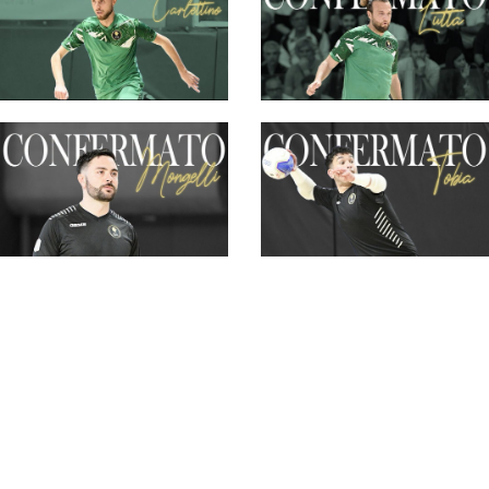
#futsalmercato, Eur: il
#futsalmercato,
mancino di Carlettino
Fratini ha ancora il
ancora al servizio di
suo jolly: l'Eur
Fratini
conferma Lutta
#futsalmercato, l'Eur
annuncia il secondo